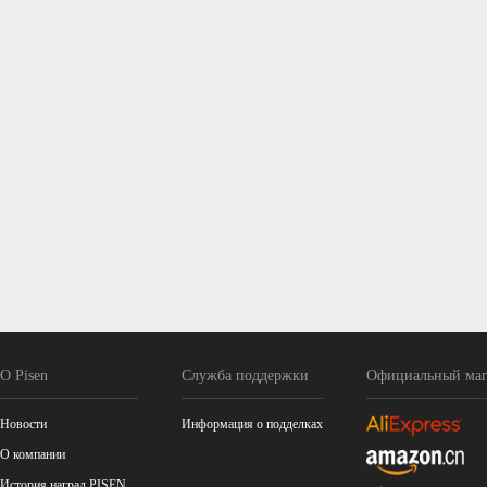
О Pisen
Служба поддержки
Официальный маг
Новости
Информация о подделках
О компании
История наград PISEN